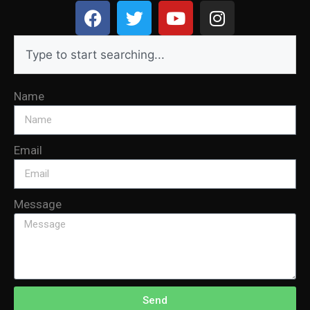
Name
Email
Message
Send